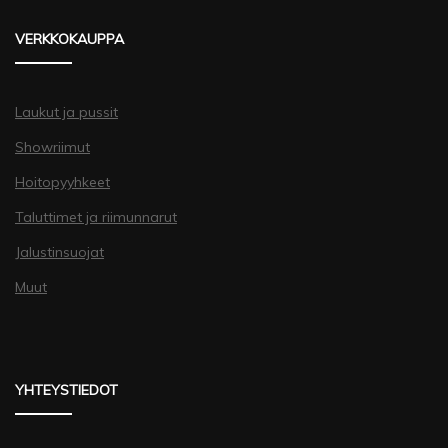
VERKKOKAUPPA
Laukut ja pussit
Showriimut
Hoitopyyhkeet
Taluttimet ja riimunnarut
Jalustinsuojat
Muut
YHTEYSTIEDOT