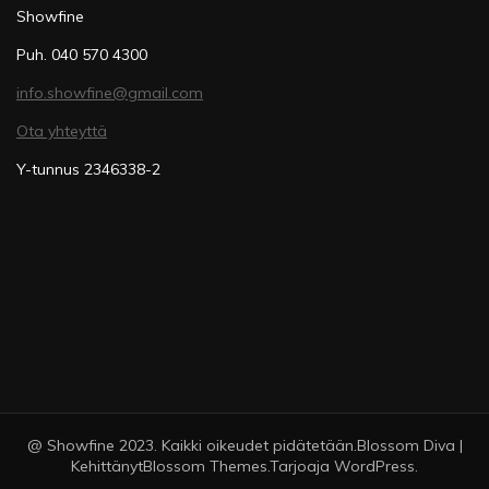
Showfine
Puh. 040 570 4300
info.showfine@gmail.com
Ota yhteyttä
Y-tunnus 2346338-2
@ Showfine 2023. Kaikki oikeudet pidätetään.
Blossom Diva |
Kehittänyt
Blossom Themes
.Tarjoaja
WordPress
.