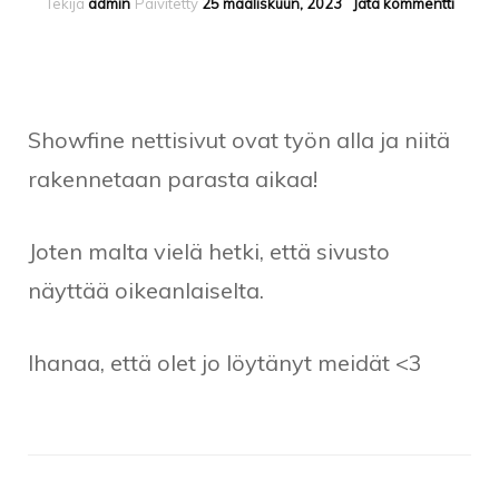
artikke
Tekijä
admin
Päivitetty
25 maaliskuun, 2023
Jätä kommentti
Showf
nettisi
raken
Showfine nettisivut ovat työn alla ja niitä
rakennetaan parasta aikaa!
Joten malta vielä hetki, että sivusto
näyttää oikeanlaiselta.
Ihanaa, että olet jo löytänyt meidät <3