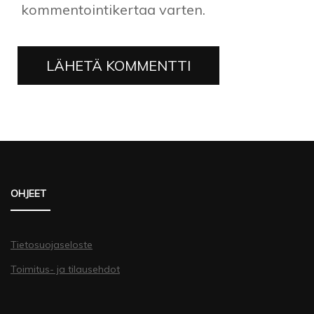
kommentointikertaa varten.
OHJEET
Tietosuojaseloste
Toimitus- ja tilausehdot